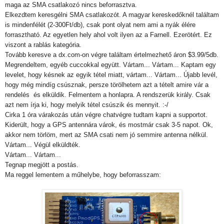
maga az SMA csatlakozó nincs beforrasztva.
Elkezdtem keresgélni SMA csatlakozót. A magyar kereskedőknél találtam
is mindenfélét (2-300Ft/db), csak pont olyat nem ami a nyák élére
forrasztható. Az egyetlen hely ahol volt ilyen az a Farnell. Ezerötért. Ez
viszont a rablás kategória.
Tovább keresve a dx.com-on végre találtam értelmezhető áron $3.99/5db.
Megrendeltem, egyéb cuccokkal együtt. Vártam... Vártam... Kaptam egy
levelet, hogy késnek az egyik tétel miatt, vártam... Vártam... Újabb levél,
hogy még mindíg csúsznak, persze törölhetem azt a tételt amire vár a
rendelés és elküldik. Felmentem a honlapra. A rendszerük király. Csak
azt nem írja ki, hogy melyik tétel csúszik és mennyit. :-/
Cirka 1 óra várakozás után végre chatvégre tudtam kapni a supportot.
Kiderült, hogy a GPS antennára várok, és mostmár csak 3-5 napot. Ok,
akkor nem törlöm, mert az SMA csati nem jó semmire antenna nélkül.
Vártam... Végül elküldték.
Vártam... Vártam...
Tegnap megjött a postás.
Ma reggel lementem a műhelybe, hogy beforrasszam: