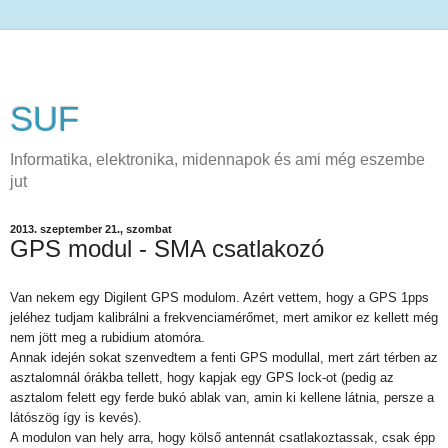
SUF
Informatika, elektronika, midennapok és ami még eszembe
jut
2013. szeptember 21., szombat
GPS modul - SMA csatlakozó
Van nekem egy Digilent GPS modulom. Azért vettem, hogy a GPS 1pps
jeléhez tudjam kalibrálni a frekvenciamérőmet, mert amikor ez kellett még
nem jött meg a rubidium atomóra.
Annak idején sokat szenvedtem a fenti GPS modullal, mert zárt térben az
asztalomnál órákba tellett, hogy kapjak egy GPS lock-ot (pedig az
asztalom felett egy ferde bukó ablak van, amin ki kellene látnia, persze a
látószög így is kevés).
A modulon van hely arra, hogy kölső antennát csatlakoztassak, csak épp